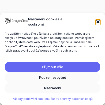
Nastavení cookies a
Novinky, návody
soukromí
a zkušenosti
Pro zajištění nejlepšího zážitku z prohlížení našeho webu a pro
analýzu návštěvnosti používáme soubory cookies. Pomáhají nám
z reálného použití
pochopit, které části webu vás zajímají nejvíce, a umožňují nám
DragonChat™ neustále vylepšovat. Vaše data jsou anonymizována a k
DragonChatu™
jejich zpracování dochází pouze s vaším souhlasem.
Přijmout vše
Pouze nezbytné
Nastavení
Zásady používání cookies
Zásady ochrany osobních údajů