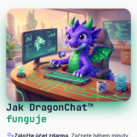
Jak DragonChat™
funguje
Založte účet zdarma.
Začnete během minuty